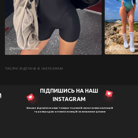
@iamspacerwoman
@_nataliya_yurivn
ТИСЯЧІ ВІДГУКІВ В INSTAGRAM
ПІДПИШИСЬ НА НАШ
M
ІNSTAGRAM
Більше відгуків на наші товари та ранній анонс нових колекцій
та розпродаж останніх позицій за низькими цінами