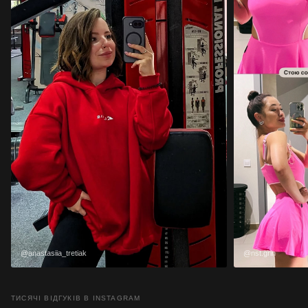
@anastasiia_tretiak
@nst.grin
ТИСЯЧІ ВІДГУКІВ В INSTAGRAM