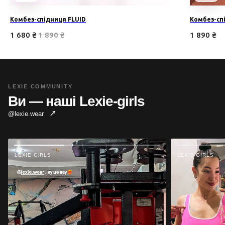
Комбез-спідниця FLUID
Комбез-спі
1 680
₴
1 890
₴
1 890
₴
LEXIE COMMUNITY
Ви — наші Lexie-girls
↗
@lexie.wear
LEXIE GIRLS
LEXIE GIRLS