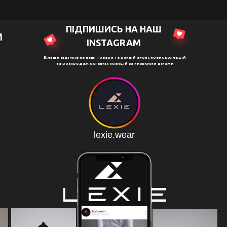
ПІДПИШИСЬ НА НАШ
M
ІNSTAGRAM
Більше відгуків на наші товари та ранній анонс нових колекцій
та розпродаж останніх позицій за низькими цінами
lexie.wear