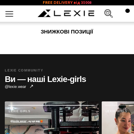
FREE DELIVERY від 3500
₴
ЗНИЖКОВІ ПОЗИЦІЇ
LEXIE COMMUNITY
Ви — наші Lexie-girls
↗
@lexie.wear
LEXIE GIRLS
LEXIE GIRLS