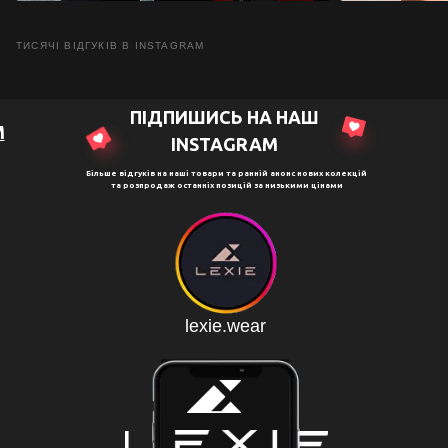
ТИСЯЧІ ВІДГУКІВ В INSTAGRAM
ПІДПИШИСЬ НА НАШ
M
ІNSTAGRAM
Більше відгуків на наші товари та ранній анонс нових колекцій
та розпродаж останніх позицій за низькими цінами
lexie.wear