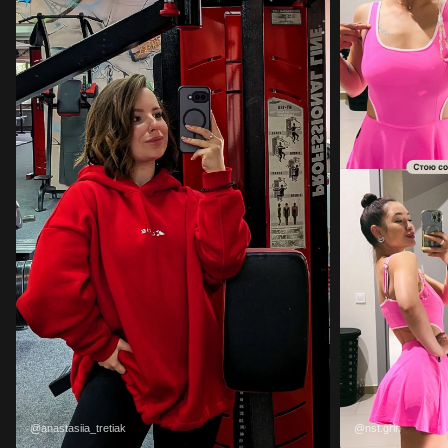
@nst.grin
@iamspacerwoma