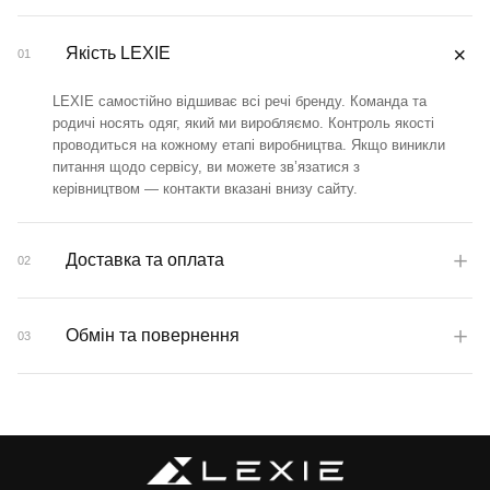
＋
Якість LEXIE
01
LEXIE самостійно відшиває всі речі бренду. Команда та
родичі носять одяг, який ми виробляємо. Контроль якості
проводиться на кожному етапі виробництва. Якщо виникли
питання щодо сервісу, ви можете зв’язатися з
керівництвом — контакти вказані внизу сайту.
＋
Доставка та оплата
02
Доставка здійснюється Новою Поштою, вартість залежить
від тарифів перевізника.
＋
Обмін та повернення
03
Доступні способи оплати:
Обмін і повернення можливі протягом 14 днів відповідно до
онлайн карткою Visa, Mastercard, Apple Pay або Google
законодавства.
Pay — без комісії;
накладений платіж із передоплатою 200 грн — з
Для білизни, купальників та безшовного одягу обмін
комісією Нової Пошти;
можливий, якщо надійшов не той колір, фасон або розмір,
оплата на реквізити ФОП після дзвінка менеджера —
або виявлено брак. Огляд на брак потрібно провести у