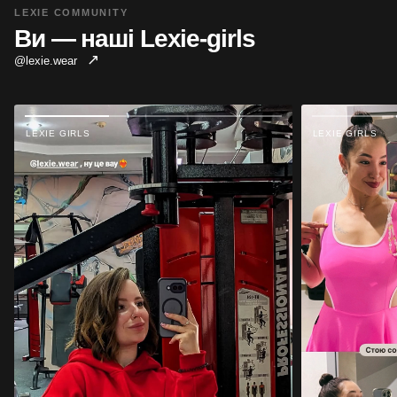
LEXIE COMMUNITY
Ви — наші Lexie-girls
↗
@lexie.wear
LEXIE GIRLS
LEXIE GIRLS