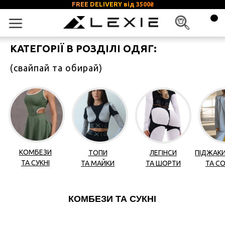
FREE DELIVERY від 3500
₴
КАТЕГОРІЇ В РОЗДІЛІ ОДЯГ:
(свайпай та обирай)
КОМБЕЗИ
ТОПИ
ЛЕГІНСИ
ПІДЖАКИ, ЖИЛЕТИ
ДЖИНСИ, БРЮК
ТА СУКНІ
ТА МАЙКИ
ТА ШОРТИ
ТА СОРОЧКИ
ТА СПІДНИЦІ
КОМБЕЗИ ТА СУКНІ