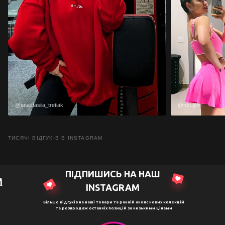
@anastasiia_tretiak
@nst.grin
ТИСЯЧІ ВІДГУКІВ В INSTAGRAM
ПІДПИШИСЬ НА НАШ
M
ІNSTAGRAM
Більше відгуків на наші товари та ранній анонс нових колекцій
та розпродаж останніх позицій за низькими цінами