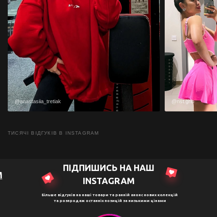
@anastasiia_tretiak
@nst.grin
ТИСЯЧІ ВІДГУКІВ В INSTAGRAM
ПІДПИШИСЬ НА НАШ
M
ІNSTAGRAM
Більше відгуків на наші товари та ранній анонс нових колекцій
та розпродаж останніх позицій за низькими цінами