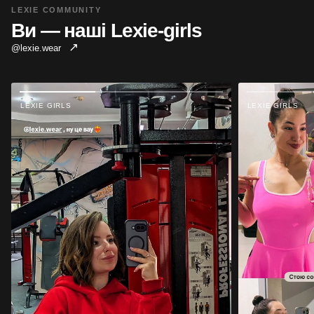
LEXIE COMMUNITY
Ви — наші Lexie-girls
↗
@lexie.wear
LEXIE GIRLS
LEXIE GIRLS