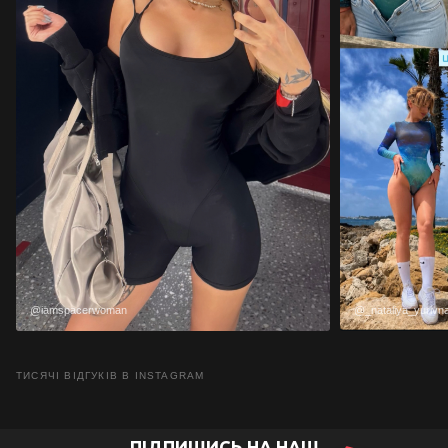
@iamspacerwoman
@_nataliya_yurivn
ТИСЯЧІ ВІДГУКІВ В INSTAGRAM
ПІДПИШИСЬ НА НАШ