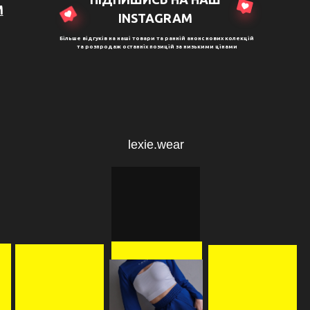
M
ІNSTAGRAM
Більше відгуків на наші товари та ранній анонс нових колекцій
та розпродаж останніх позицій за низькими цінами
lexie.wear