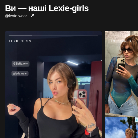
Ви — наші Lexie-girls
↗
@lexie.wear
LEXIE GIRLS
LEXIE GIRLS