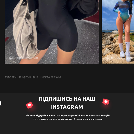
@iamspacerwoman
@_nataliya_yurivn
ТИСЯЧІ ВІДГУКІВ В INSTAGRAM
ПІДПИШИСЬ НА НАШ
M
ІNSTAGRAM
Більше відгуків на наші товари та ранній анонс нових колекцій
та розпродаж останніх позицій за низькими цінами