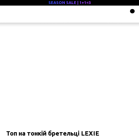
SEASON SALE | 1+1=3
Топ на тонкій бретельці LEXIE