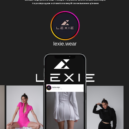
та розпродаж останніх позицій за низькими цінами
lexie.wear