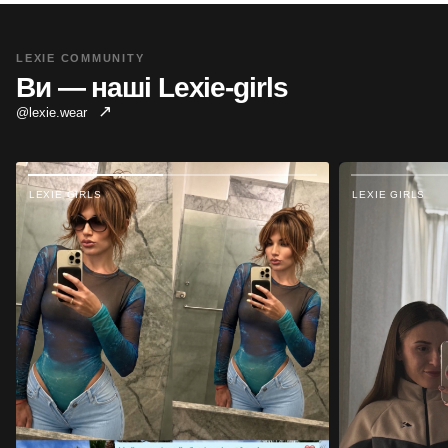
LEXIE COMMUNITY
Ви — наші Lexie-girls
↗
@lexie.wear
LEXIE GIRLS
LEXIE GIRLS