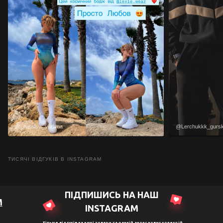
@_nataliya_yurivna
@Lerchukkk_gurs
ТИСЯЧІ ВІДГУКІВ В INSTAGRAM
ПІДПИШИСЬ НА НАШ
M
ІNSTAGRAM
Більше відгуків на наші товари та ранній анонс нових колекцій