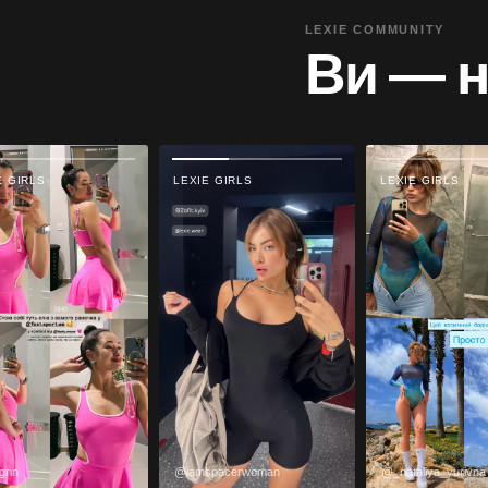
LEXIE COMMUNITY
Ви — на
E GIRLS
LEXIE GIRLS
LEXIE GIRLS
grin
@iamspacerwoman
@_nataliya_yurivna