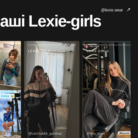
↗
@lexie.wear
ші Lexie-girls
LEXIE GIRLS
LEXIE GIRLS
@Lerchukkk_gurskay
@hey_ireen