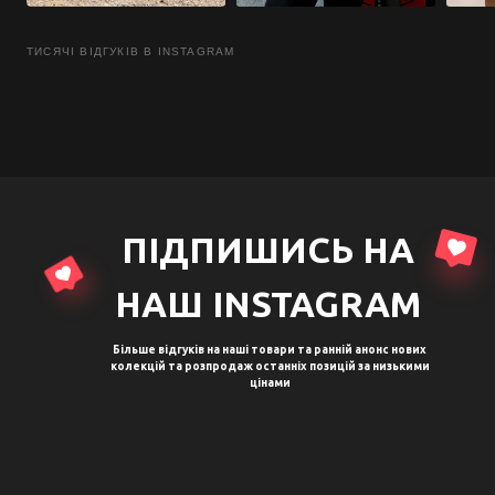
ТИСЯЧІ ВІДГУКІВ В INSTAGRAM
ПІДПИШИСЬ НА
НАШ ІNSTAGRAM
Більше відгуків на наші товари та ранній анонс нових
колекцій та розпродаж останніх позицій за низькими
цінами