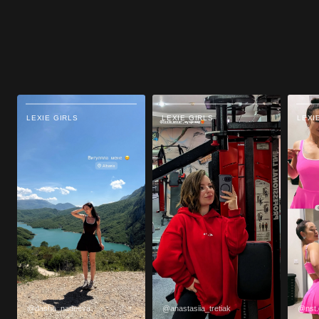
LEXIE GIRLS
LEXIE GIRLS
LEXI
@dasha_nadeeva
@anastasiia_tretiak
@nst.