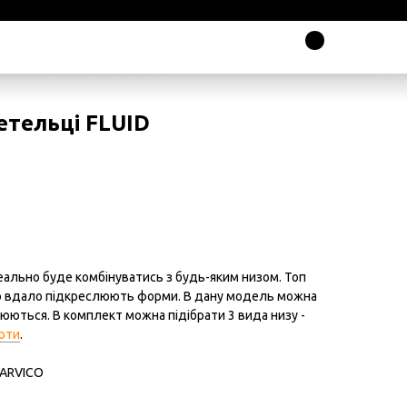
етельці FLUID
деально буде комбінуватись з будь-яким низом. Топ
о вдало підкреслюють форми. В дану модель можна
юються. В комплект можна підібрати 3 вида низу -
рти
.
CARVICO