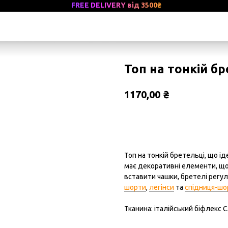
FREE DELIVERY від 3500
₴
Топ на тонкій бр
₴
1170,00
Замовити
Топ на тонкій бретельці, що і
має декоративні елементи, щ
вставити чашки, бретелі регул
шорти
,
легінси
та
спідниця-шо
Тканина: італійський біфлекс 